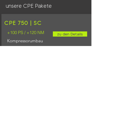
unsere CPE Pakete
CPE 750 | SC
+100 PS / +120 NM
zu den Details
Kompressorumbau
CPE 900 | SC "Asmodeus"
+240 PS / +280 NM
zu den Details
Kompressorumbau
Online-Shop
weitere Angebote zu deinem
Fahrzeug findest du auch in
unserem Online-Shop