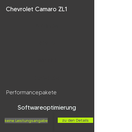
Chevrolet Camaro ZL1
8 Zylinder
659 PS
881 NM
2017-2024
Performancepakete
Softwareoptimierung
zu den Details
keine Leistungsangabe