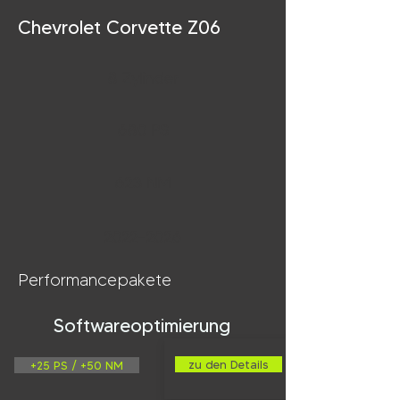
Chevrolet Corvette Z06
8 Zylinder
680 PS
623 NM
2022-2026
Performancepakete
Softwareoptimierung
zu den Details
+25 PS / +50 NM