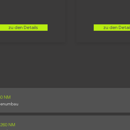
zu den Details
zu den Detai
60 NM
lenumbau
+260 NM