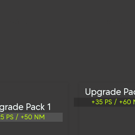
482 PS
613 NM
Upgrade Pa
+35 PS / +60
grade Pack 1
25 PS / +50 NM