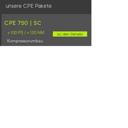
unsere CPE Pakete
CPE 750 | SC
+100 PS / +120 NM
zu den Details
Kompressorumbau
CPE 900 | SC
+240 PS / +280 PS
zu den Details
Kompressorumbau
Online-Shop
weitere Angebote zu deinem
Fahrzeug findest du auch in
unserem Online-Shop