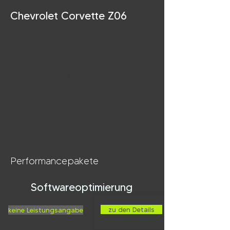
Chevrolet Corvette Z06
8 Zylinder
659 PS
881 NM
2014-2019
Performancepakete
Softwareoptimierung
zu den Details
keine Leistungsangabe