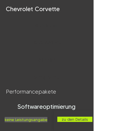
Chevrolet Corvette
8 Zylinder
453/461 PS
617 NM
2014-2019
Performancepakete
Softwareoptimierung
zu den Details
keine Leistungsangabe