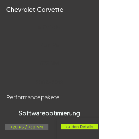
Chevrolet Corvette
8 Zylinder
436 PS
575 NM
2008-2013
Performancepakete
Softwareoptimierung
zu den Details
+20 PS / +30 NM