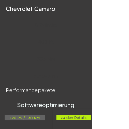
Chevrolet Camaro
8 Zylinder
405 PS
556 NM
2010-2015
Performancepakete
Softwareoptimierung
zu den Details
+20 PS / +30 NM