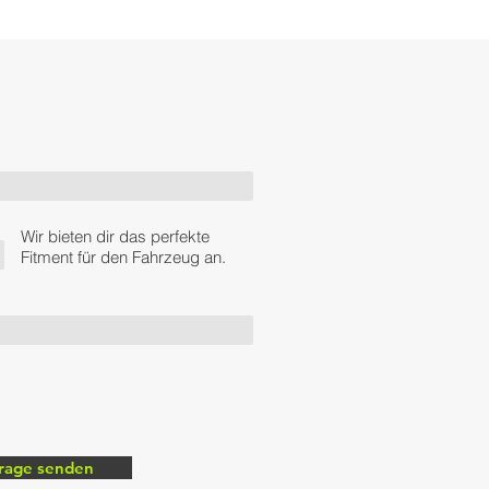
bevor
es
mit
dem
nächsten
Arbeitsschritt
weiter
geht.
Wir bieten dir das perfekte
Fitment für den Fahrzeug an.
rage senden