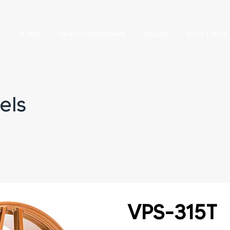
START
FAHRZEUGAUSWAHL
FELGEN
SHOP | TEILE
els
VPS-315T