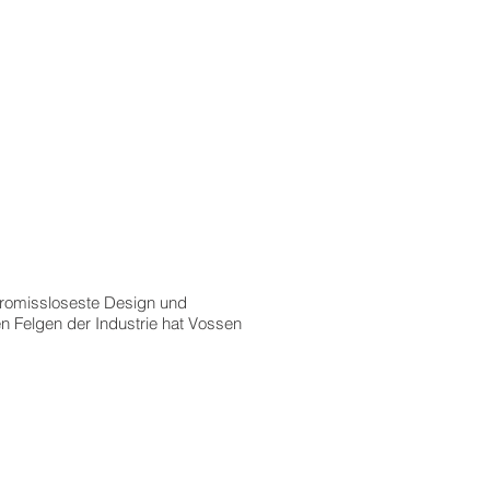
promissloseste Design und
n Felgen der Industrie hat Vossen
Step 3
während
des
Fertigungsprozesses