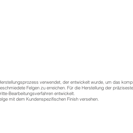
 Herstellungsprozess verwendet, der entwickelt wurde, um das kom
eschmiedete Felgen zu erreichen. Für die Herstellung der präziseste
itte-Bearbeitungsverfahren entwickelt.
e Felge mit dem Kundenspezifischen Finish versehen.
tep 1
Step 2
nhand
Auf
er
der
ahrzeugdaten
Drehbank