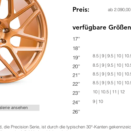
Preis:
ab 2.090,00
verfügbare Größen
17''
18''
8.5 | 9 | 9.5 | 10 | 10.
19''
8.5 | 9 | 9.5 | 10 | 10
20''
8.5 | 9 | 9.5 | 10 | 10
21''
8.5 | 9 | 9.5 | 10 | 10
22''
10 | 10.5 | 11 | 12
23''
9 | 10
24''
lerie ansehen
26''
 die Precision Serie, ist durch die typischen 30°-Kanten gekennzeic