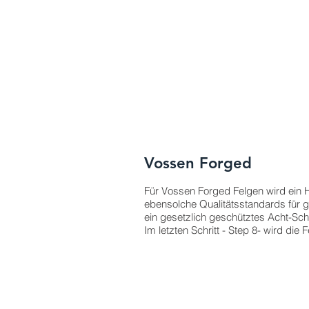
Vossen Forged
Für Vossen Forged Felgen wird ein
ebensolche Qualitätsstandards für g
ein gesetzlich geschütztes Acht-Schr
Im letzten Schritt - Step 8- wird di
Das Material
S
Vossen
A
Forged
d
Felgen
F