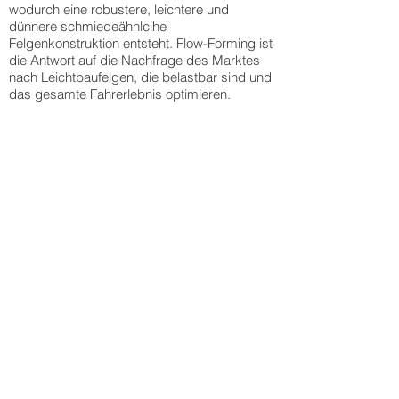
wodurch eine robustere, leichtere und
dünnere schmiedeähnlcihe
Felgenkonstruktion entsteht. Flow-Forming ist
die Antwort auf die Nachfrage des Marktes
nach Leichtbaufelgen, die belastbar sind und
das gesamte Fahrerlebnis optimieren.
Schritt 1
Schritt 2
Schritt 3
Schritt 4
Wärmebehandlung
Auf
Das
Die
und
die
Felgenmaterial
Dehnung
Beschichtung
Felgenkonstruktion
wird
sorgt
der
wird
komprimiert
für
Flow-
Druck
und
eine
Forming-
ausgeübt.
gedehnt,
verbesserte
Trommel.
Speziell
um
Kornstruktur
Die
konstruierte
die
des
gegossene
Hydraulikrollen
gewünschte
Aluminiums,
Felge
dehnen
Breite
wodurch
wird
die
zu
eine
auf
Felge,
erreichen.
robustere,
die
indem
dünnere
Trommel
sie
und
montiert
Druck
leichtere