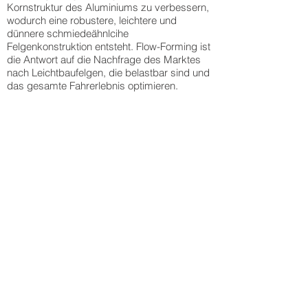
Kornstruktur des Aluminiums zu verbessern,
wodurch eine robustere, leichtere und
dünnere schmiedeähnlcihe
Felgenkonstruktion entsteht. Flow-Forming ist
die Antwort auf die Nachfrage des Marktes
nach Leichtbaufelgen, die belastbar sind und
das gesamte Fahrerlebnis optimieren.
Schritt 1
Schritt 2
Schritt 3
Schritt 4
Wärmebehandlung
Auf
Das
Die
und
die
Felgenmaterial
Dehnung
Beschichtung
Felgenkonstruktion
wird
sorgt
der
wird
komprimiert
für
Flow-
Druck
und
eine
Forming-
ausgeübt.
gedehnt,
verbesserte
Trommel.
Speziell
um
Kornstruktur
Die
konstruierte
die
des
gegossene
Hydraulikrollen
gewünschte
Aluminiums,
Felge
dehnen
Breite
wodurch
wird
die
zu
eine
auf
Felge,
erreichen.
robustere,
die
indem
dünnere
Trommel
sie
und