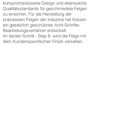
kompromissloseste Design und ebensolche
Qualitätsstandards für geschmiedete Felgen
zu erreichen. Für die Herstellung der
präzisesten Felgen der Industrie hat Vossen
ein gesetzlich geschütztes Acht-Schritte-
Bearbeitungsverfahren entwickelt.
Im letzten Schritt - Step 8- wird die Felge mit
dem Kundenspezifischen Finish versehen.
Das Material
Step 1
Step 2
Step 3
Vossen
Anhand
Auf
während
Forged
der
der
des
Felgen
Fahrzeugdaten
Drehbank
Fertigungsprozesses
werden
wird
wird
in
aus
für
der
der
luftfahrttauglichem
jede
geschmiedete
CNC-
6061-
Felge
Rohling
Maschine
T6
ein
erst
lässt
Aluminium
CAD-
innen
sich
hergestellt,
Modell
und
das
dass
erstellt
anschließend
Design
zu
und
von
erkennen.
einem
mittels
außen