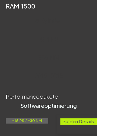
RAM 1500
8 Zylinder
401 PS
556 NM
2015-2018
Performancepakete
Softwareoptimierung
+16 PS / +30 NM
zu den Details