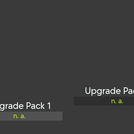
477 PS
637 NM
Upgrade Pa
n. a.
grade Pack 1
n. a.