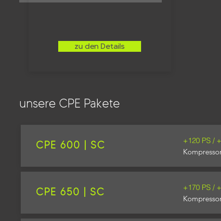
zu den Details
unsere CPE Pakete
Leider haben wir f
+120 PS / 
CPE 600 | SC
Für individuelle A
Kompresso
+170 PS / 
CPE 650 | SC
Kompresso