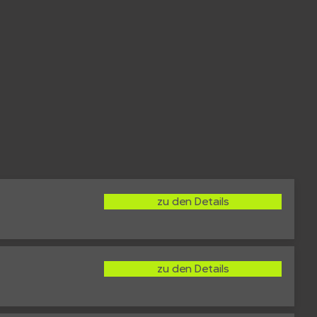
z Performance Pakete.
zu den Details
info@customkingz.de
zu den Details