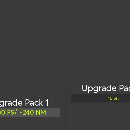
292 PS
491 NM
Upgrade Pa
n. a.
grade Pack 1
80 PS/ +240 NM