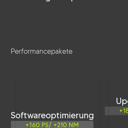
6 Zylinder
Performancepakete
Up
+1
Softwareoptimierung
+160 PS/ +210 NM