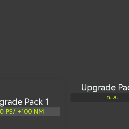
240 PS
600 NM
Upgrade Pa
n. a.
grade Pack 1
0 PS/ +100 NM