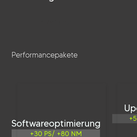
6 Zylinder
Performancepakete
Up
+5
Softwareoptimierung
+30 PS/ +80 NM