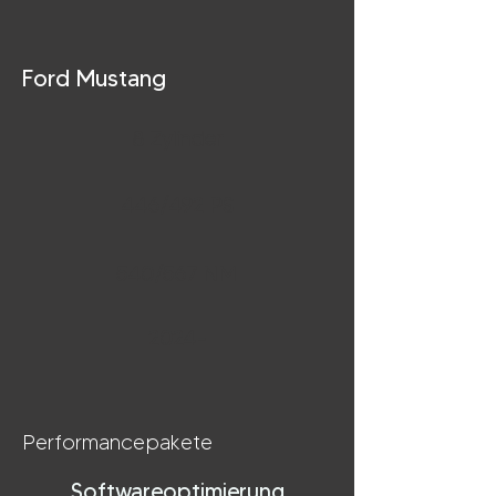
Ford Mustang
8 Zylinder
446/492 PS
540/567 NM
2024-
Performancepakete
Softwareoptimierung