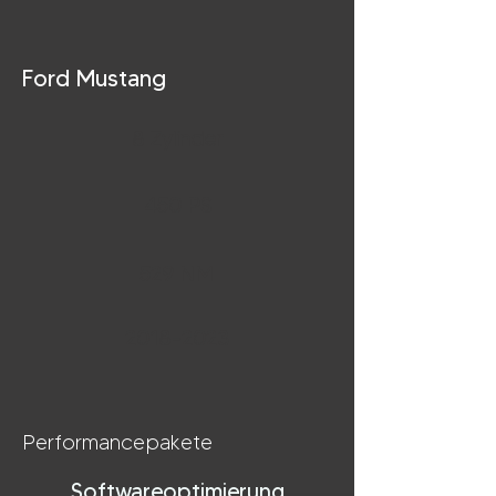
Ford Mustang
8 Zylinder
450 PS
529 NM
2018-2023
Performancepakete
Softwareoptimierung