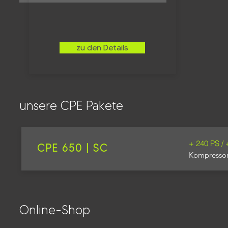
zu den Details
unsere CPE Pakete
Leider haben wir f
+ 240 PS /
CPE 650 | SC
Für individuelle A
Kompresso
Online-Shop