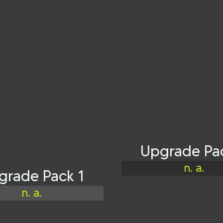
450 PS
529 NM
Upgrade Pa
n. a.
grade Pack 1
n. a.