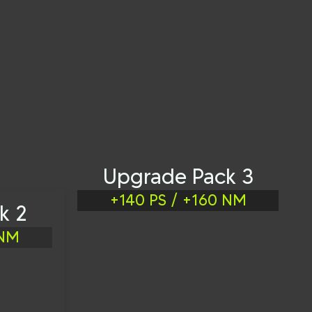
2021-2026
Upgrade Pack 3
+140 PS / +160 NM
k 2
 NM