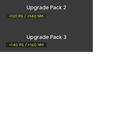
Upgrade Pack 2
+120 PS / +140 NM
Upgrade Pack 3
+140 PS / +160 NM
unsere CPE Pakete
Online-Shop
weitere Angebote zu deinem
Fahrzeug findest du auch in
unserem Online-Shop