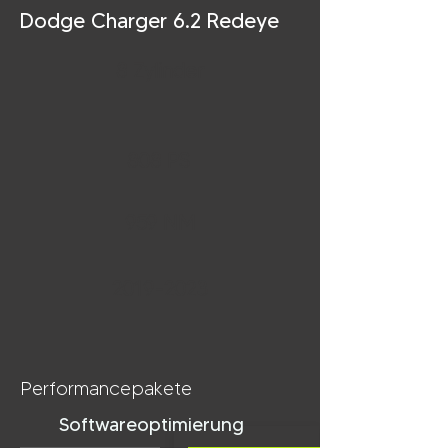
Dodge Charger 6.2 Redeye
8 Zylinder
808 PS
959 NM
2019-2023
Performancepakete
Softwareoptimierung