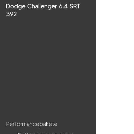
Dodge Challenger 6.4 SRT
392
8 Zylinder
492 PS
644 NM
2015-2023
Performancepakete