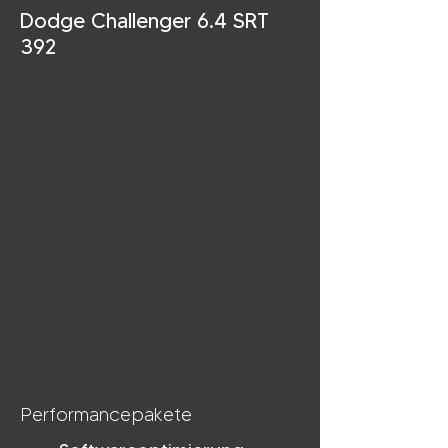
Dodge Challenger 6.4 SRT
392
8 Zylinder
492 PS
644 NM
2015-2023
Performancepakete