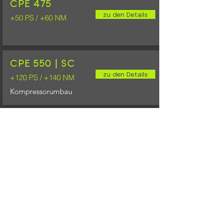
CPE 475
zu den Details
+50 PS / +60 NM
CPE 550 | SC
zu den Details
+120 PS / +140 NM
Kompressorumbau
CPE 600 | SC
zu den Details
+170 PS / +220 NM
Kompressorumbau
Online-Shop
weitere Angebote zu deinem