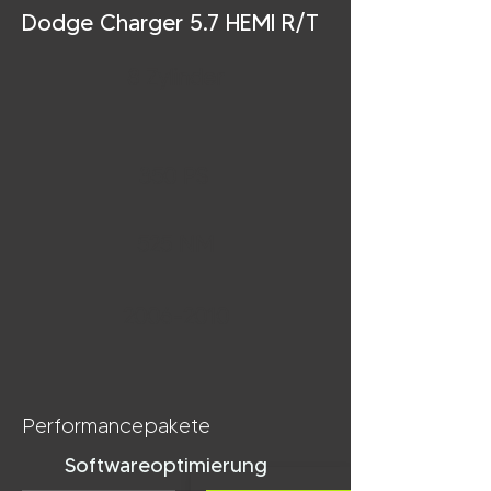
Dodge Charger 5.7 HEMI R/T
8 Zylinder
350 PS
525 NM
2006-2010
Performancepakete
Softwareoptimierung