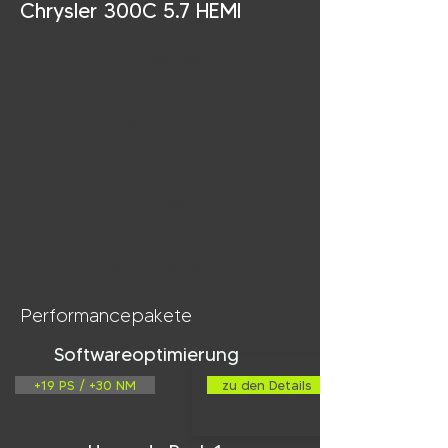
Chrysler 300C 5.7 HEMI
8 Zylinder
364/373
PS
525 NM
2009-2010
Performancepakete
Softwareoptimierung
+19 PS / +30 NM
zu den Details