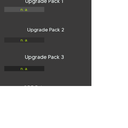
Upgrade Pack 1
n. a.
Upgrade Pack 2
n. a.
Upgrade Pack 3
n. a.
unsere CPE Pakete
Online-Shop
weitere Angebote zu deinem