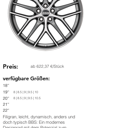
Preis:
ab 622,37 €/Stück
verfügbare Größen:
18''
19''
8 | 8.5 | 9 | 9.5 | 10
20''
8 | 8.5 | 9 | 9.5 | 10.5
21''
22''
Filigran, leicht, dynamisch, anders und
doch typisch BBS: Ein modernes
Designrad mit dem Potenzial zum