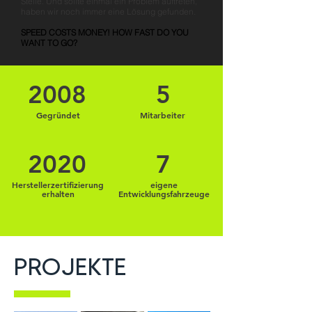
Stelle. Und sollte einmal ein Problem auftreten,
haben wir noch immer eine Lösung gefunden.
SPEED COSTS MONEY! HOW FAST DO YOU
WANT TO GO?
2008
5
Gegründet
Mitarbeiter
2020
7
Herstellerzertifizierung
eigene
erhalten
Entwicklungsfahrzeuge
PROJEKTE