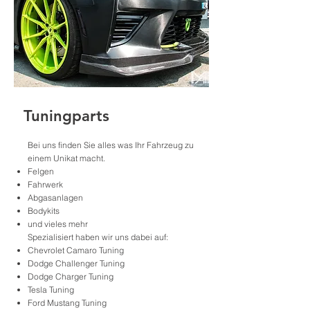
Tuningparts
Bei uns finden Sie alles was Ihr Fahrzeug zu
einem Unikat macht.
Felgen
Fahrwerk
Abgasanlagen
Bodykits
und vieles mehr
Spezialisiert haben wir uns dabei auf:
Chevrolet Camaro Tuning
Dodge Challenger Tuning
Dodge Charger Tuning
Tesla Tuning
Ford Mustang Tuning