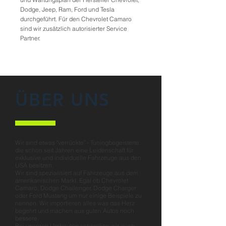
Dodge, Jeep, Ram, Ford und Tesla
durchgeführt. Für den Chevrolet Camaro
sind wir zusätzlich autorisierter Service
Partner.
ÜBER UNS
Wir sind etwas "verrückte" - Tuningbegeisterte
die schon seit Jahren eine Leidenschaft für
exklusive und individuelle Fahrzeuge aus den
USA besitzen.
Wir sind spezialisiert auf Fahrzeuge aus dem
amerikanischen Markt. Egal ob Chevrolet
Camaro, Dodge Challenger, Dodge Charger
oder Ford Mustang um nur einige Beispiele zu
nennen. Wir importieren alles was das Herz
begehrt und machen aus guten Autos noch
bessere.
Bei unseren Umbauten schrecken wir auch