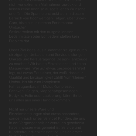
nicht vor extremen Maßnahmen zurück und
lassen keine noch so ausgefallenen Wünsche
unerfüllt. Die Spanne erstreckt sich in diesem
Bereich von hochwertigen Felgen, über Show-
Cars, bis hin zu extremen Performance
Umbauten.
Sattlerarbeiten mit den ausgefallensten
Lederimitaten oder Echtledern stellen kein
Problem dar.
Unser Ziel ist es, aus Kundenfahrzeugen durch
einzigartige Umbauten und Serviceleistungen,
Unikate und herausragende Design-Fahrzeuge
zu machen! Wir bauen Einzelstücke und keine
Massenware! Wer auf etwas besonderes Wert
legt, auf etwas Exklusives, der weiß, dass nur
Qualität und Einzigartigkeit zählt! Vom "kleinen"
Umbau bis hin zum kompletten
Fahrzeugumbau mit Motor, Kompressor,
Fahrwerk, Felgen, Klappenabgasanlagen,
Bodykits, Folie oder Lackierung, könnt ihr bei
uns alles aus einer Hand bekommen.
Nicht nur unsere Ware und
Einzelanfertigungen sind etwas besonders,
sondern auch unser Service! Kunden, die uns
in der Vergangenheit Ihr Vertrauen geschenkt
haben, wissen was gemeint ist. Service und
Kundenfreundlichkeit steht bei uns an erster