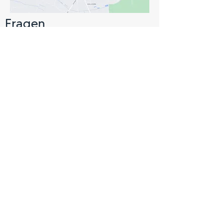
Fragen
Hauptsitz
Für Fragen rufen Sie uns unter
+4
9
(0)
5193 /
80 54 97 0
an oder füllen Sie das
Kontaktformular aus.
Termine nur nach vorheriger
Terminvereinbarung.
Kontakt
Namen eingeben
E-Mail-Adresse eingeben